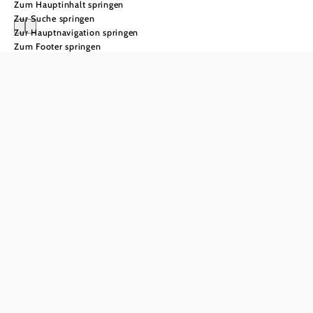
Zum Hauptinhalt springen
Zur Suche springen
Zur Hauptnavigation springen
Zum Footer springen
Eintrittspreise
Onlinetickets
Zum Kauf hier klicken!
Individual
Gäste
Preiskategorien