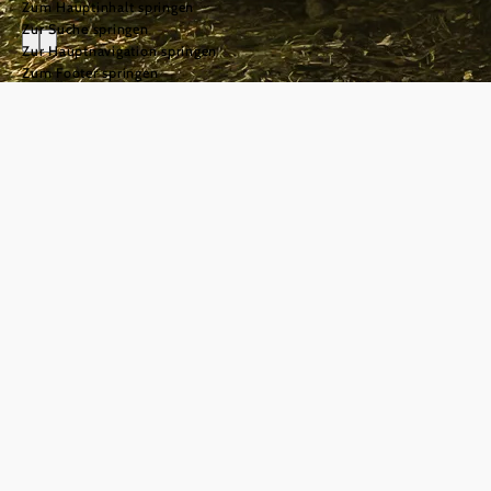
Zum Hauptinhalt springen
Zur Suche springen
Zur Hauptnavigation springen
Zum Footer springen
So kontaktieren
Sie uns:
©
Naturpark Sparbach/Norbert Novak
Besucherzentrum:
Während der
Öffnungszeiten täglich
von 9 - 18 Uhr