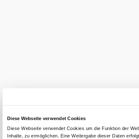
Infoservice
Haben Sie Fragen? Wir helfen Ihnen gerne weiter.
+43 2237 20729
office@naturpark-sparbach.at
Kontakt
Impressum
Datenschutz
Barrierefreiheit
Copyright © Naturpark Sparbach / Liechtenstein Gruppe AG
Diese Webseite verwendet Cookies
Diese Webseite verwendet Cookies um die Funktion der Webse
Inhalte, zu ermöglichen. Eine Weitergabe dieser Daten erfolg