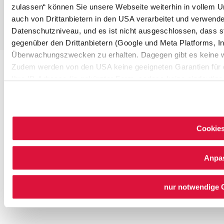
zulassen“ können Sie unsere Webseite weiterhin in vollem U
auch von Drittanbietern in den USA verarbeitet und verwend
Datenschutzniveau, und es ist nicht ausgeschlossen, dass 
gegenüber den Drittanbietern (Google und Meta Platforms, Inc
Überwachungszwecken zu erhalten. Dagegen gibt es keine 
Zudem werden von den USA keine geeigneten Garantien für 
Ihre IP-Adresse (in gekürzter Form, sodass keine eindeutige
Browser, Internetanbieter, Endgerät und Bildschirmauflösung
Cookies und einer möglichen späteren Deaktivierung finden 
Cookies
Anpa
nur notwendige 