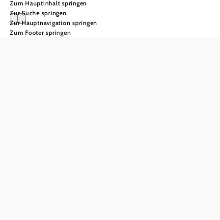
Zum Hauptinhalt springen
Zur Suche springen
Zur Hauptnavigation springen
Zum Footer springen
Umgebungstipps
Wienerwald
Einkehren und
Nächtigen
rund um den