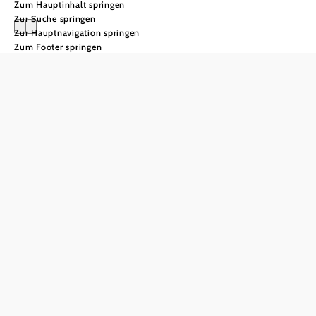
Zum Hauptinhalt springen
Zur Suche springen
Zur Hauptnavigation springen
Zum Footer springen
Unkenrufe
Unkenrufe
Gelbbauchunken
sind uns ein
besonderes
Anliegen:
In den vergangenen